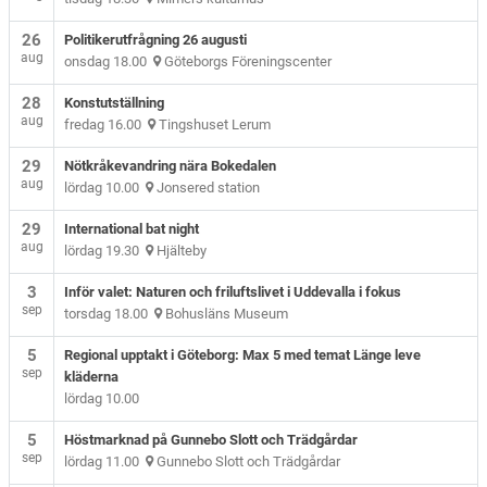
26
Politikerutfrågning 26 augusti
aug
onsdag 18.00
Göteborgs Föreningscenter
28
Konstutställning
aug
fredag 16.00
Tingshuset Lerum
29
Nötkråkevandring nära Bokedalen
aug
lördag 10.00
Jonsered station
29
International bat night
aug
lördag 19.30
Hjälteby
3
Inför valet: Naturen och friluftslivet i Uddevalla i fokus
sep
torsdag 18.00
Bohusläns Museum
5
Regional upptakt i Göteborg: Max 5 med temat Länge leve
sep
kläderna
lördag 10.00
5
Höstmarknad på Gunnebo Slott och Trädgårdar
sep
lördag 11.00
Gunnebo Slott och Trädgårdar