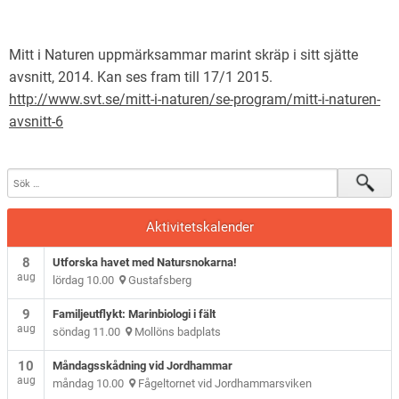
Mitt i Naturen uppmärksammar marint skräp i sitt sjätte
avsnitt, 2014. Kan ses fram till 17/1 2015.
http://www.svt.se/mitt-i-naturen/se-program/mitt-i-naturen-
avsnitt-6
Aktivitetskalender
8
Utforska havet med Natursnokarna!
aug
lördag 10.00
Gustafsberg
9
Familjeutflykt: Marinbiologi i fält
aug
söndag 11.00
Mollöns badplats
10
Måndagsskådning vid Jordhammar
aug
måndag 10.00
Fågeltornet vid Jordhammarsviken