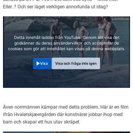
Eller..? Och ser läget verkligen annorlunda ut idag?
Detta innehåll laddas från YouTube. Genom att visa det
godkänner du deras användarvillkor och accepterar de
cookies som gör att innehållet kan visas på denna webbplats.
Visa
Visa och fråga inte igen
Även norrmännen kämpar med detta problem. Här är en film
ifrån Hvalerskjæergården där konstnärer jobbar ihop med
barn och skapar ett hus utav skräpet.