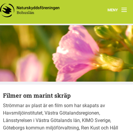
MENY
Om NiB
Aktiviteter
Naturskyddsföreningen i Bohuslän
Nätverket västerhavet
Dokument
Lokala kretsar
Filmer om marint skräp
Detta fokuserar vi på
Strömmar av plast är en film som har skapats av
Havsmiljöinstitutet, Västra Götalandsregionen,
Länsstyrelsen i Västra Götalands län, KIMO Sverige,
Göteborgs kommun miljöförvaltning, Ren Kust och Håll