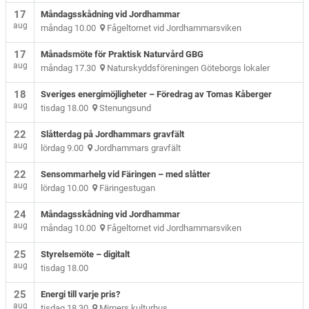
17
Måndagsskådning vid Jordhammar
aug
måndag 10.00
Fågeltornet vid Jordhammarsviken
17
Månadsmöte för Praktisk Naturvård GBG
aug
måndag 17.30
Naturskyddsföreningen Göteborgs lokaler
18
Sveriges energimöjligheter – Föredrag av Tomas Kåberger
aug
tisdag 18.00
Stenungsund
22
Slåtterdag på Jordhammars gravfält
aug
lördag 9.00
Jordhammars gravfält
22
Sensommarhelg vid Färingen – med slåtter
aug
lördag 10.00
Färingestugan
24
Måndagsskådning vid Jordhammar
aug
måndag 10.00
Fågeltornet vid Jordhammarsviken
25
Styrelsemöte – digitalt
aug
tisdag 18.00
25
Energi till varje pris?
aug
tisdag 18.30
Mimers kulturhus